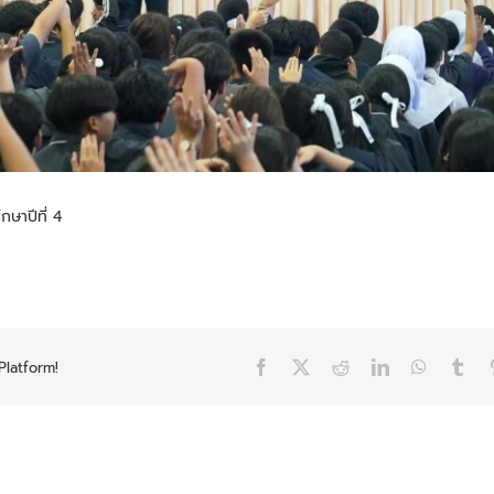
กษาปีที่ 4
Platform!
Facebook
X
Reddit
LinkedIn
WhatsAp
Tum