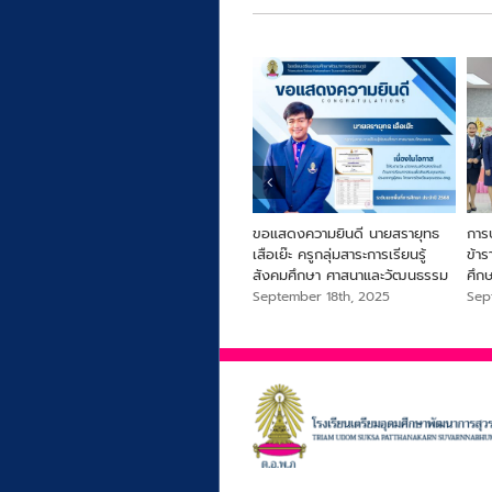
ารครู
From Farm to Snack เพื่อ
ขอแสดงความยินดี นายสรายุทธ
การ
สุขภาพและความยั่งยืนจากไข่ผำ
เสือเย๊ะ ครูกลุ่มสาระการเรียนรู้
ข้า
สังคมศึกษา ศาสนาและวัฒนธรรม
ศึก
September 18th, 2025
September 18th, 2025
Sep