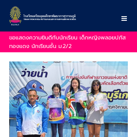
Skip
to
content
ขอแสดงความยินดีกับนักเรียน เด็กหญิงพลอยปภัส
ทองแดง นักเรียนชั้น ม.2/2
View
Larger
Image