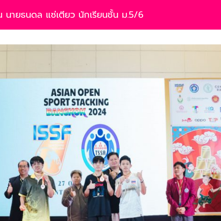
 นายธนดล แซ่เตียว นักเรียนชั้น ม.5/6