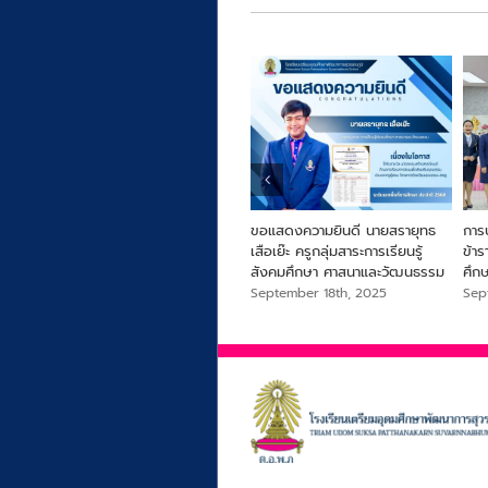
ารครู
From Farm to Snack เพื่อ
ขอแสดงความยินดี นายสรายุทธ
การ
สุขภาพและความยั่งยืนจากไข่ผำ
เสือเย๊ะ ครูกลุ่มสาระการเรียนรู้
ข้า
สังคมศึกษา ศาสนาและวัฒนธรรม
ศึก
September 18th, 2025
September 18th, 2025
Sep