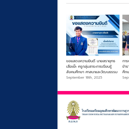
ารครู
From Farm to Snack เพื่อ
ขอแสดงความยินดี นายสรายุทธ
การ
สุขภาพและความยั่งยืนจากไข่ผำ
เสือเย๊ะ ครูกลุ่มสาระการเรียนรู้
ข้า
สังคมศึกษา ศาสนาและวัฒนธรรม
ศึก
September 18th, 2025
September 18th, 2025
Sep