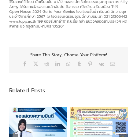
Share This Story, Choose Your Platform!
Facebook
X
Reddit
LinkedIn
WhatsApp
Tumblr
Pinterest
Vk
Email
Related Posts