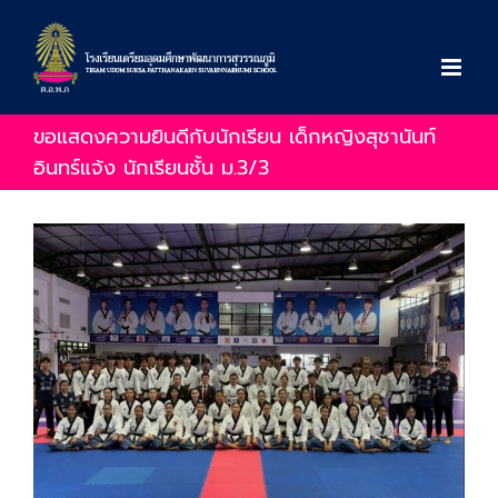
Skip
to
content
ขอแสดงความยินดีกับนักเรียน เด็กหญิงสุชานันท์
อินทร์แจ้ง นักเรียนชั้น ม.3/3
View
Larger
Image