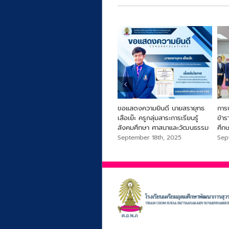
ารครู
From Farm to Snack เพื่อ
ขอแสดงความยินดี นายสรายุทธ
การ
สุขภาพและความยั่งยืนจากไข่ผำ
เสือเย๊ะ ครูกลุ่มสาระการเรียนรู้
ข้า
สังคมศึกษา ศาสนาและวัฒนธรรม
ศึก
September 18th, 2025
September 18th, 2025
Sep