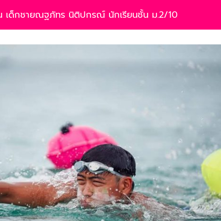
 เด็กชายณฐภัทร นิติปกรณ์ นักเรียนชั้น ม.2/10