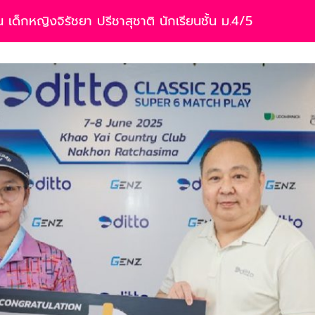
เด็กหญิงจิรัชยา ปรีชาสุชาติ นักเรียนชั้น ม.4/5