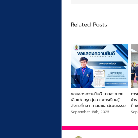
Related Posts
ารครู
From Farm to Snack เพื่อ
ขอแสดงความยินดี นายสรายุทธ
การ
สุขภาพและความยั่งยืนจากไข่ผำ
เสือเย๊ะ ครูกลุ่มสาระการเรียนรู้
ข้า
สังคมศึกษา ศาสนาและวัฒนธรรม
ศึก
September 18th, 2025
September 18th, 2025
Sep