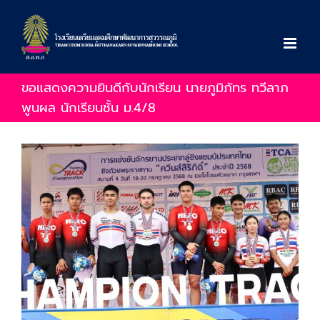
Skip
to
content
ขอแสดงความยินดีกับนักเรียน นายภูมิภัทร ทวีลาภ
พูนผล นักเรียนชั้น ม.4/8
View
Larger
Image