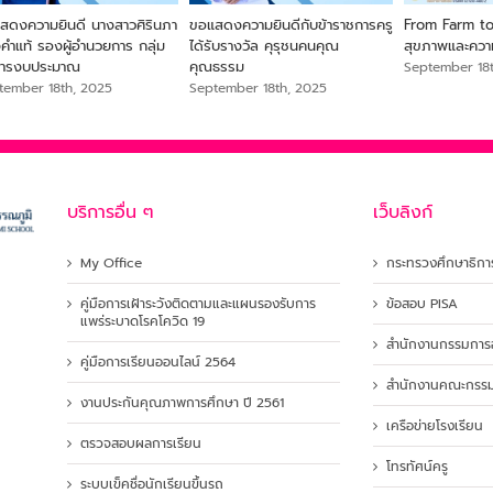
ประเมิน การปฏิบัติงานของ
ขอแสดงความยินดี นางสาวศิรินภา
ขอแสดงความยิน
ราชการครู และบุคลากรทางการ
ทองคำแท้ รองผู้อำนวยการ กลุ่ม
ได้รับรางวัล ค
ษา
บริหารงบประมาณ
คุณธรรม
tember 18th, 2025
September 18th, 2025
September 18
บริการอื่น ๆ
เว็บลิงก์
My Office
กระทรวงศึกษาธิกา
คู่มือการเฝ้าระวังติดตามและแผนรองรับการ
ข้อสอบ PISA
แพร่ระบาดโรคโควิด 19
สำนักงานกรรมการอ
คู่มือการเรียนออนไลน์ 2564
สำนักงานคณะกรรมก
งานประกันคุณภาพการศึกษา ปี 2561
เครือข่ายโรงเรียน
ตรวจสอบผลการเรียน
โทรทัศน์ครู
ระบบเข็คชื่อนักเรียนขึ้นรถ