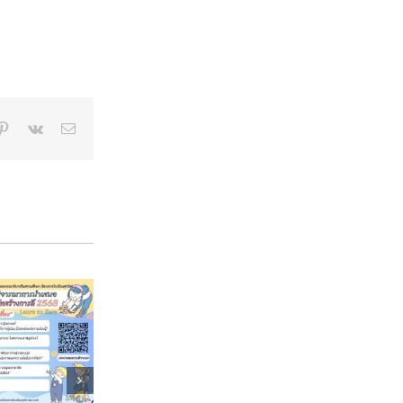
p
blr
Pinterest
Vk
Email