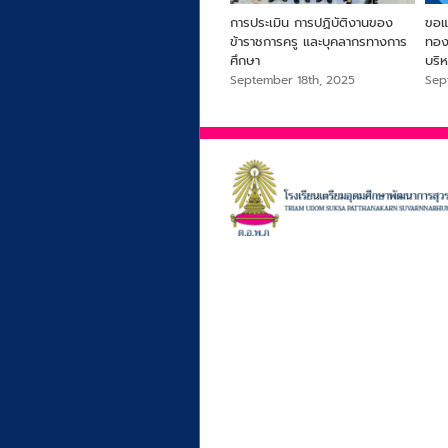
ารครู
From Farm to Snack เพื่อ
ขอแสดงความยินดี นายสรายุทธ
การ
สุขภาพและความยั่งยืนจากไข่ผำ
เสือเย๊ะ ครูกลุ่มสาระการเรียนรู้
ข้า
สังคมศึกษา ศาสนาและวัฒนธรรม
ศึก
September 18th, 2025
September 18th, 2025
Sep