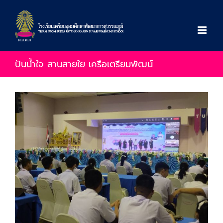
Skip
to
content
ปันน้ำใจ สานสายใย เครือเตรียมพัฒน์
View
Larger
Image