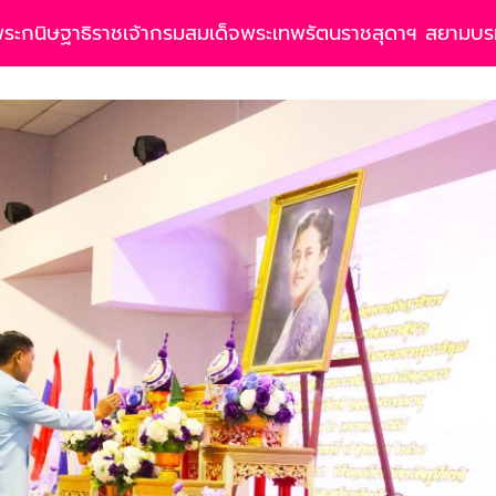
็จพระกนิษฐาธิราชเจ้ากรมสมเด็จพระเทพรัตนราชสุดาฯ สยามบร