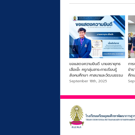
ารครู
From Farm to Snack เพื่อ
ขอแสดงความยินดี นายสรายุทธ
การ
สุขภาพและความยั่งยืนจากไข่ผำ
เสือเย๊ะ ครูกลุ่มสาระการเรียนรู้
ข้า
สังคมศึกษา ศาสนาและวัฒนธรรม
ศึก
September 18th, 2025
September 18th, 2025
Sep