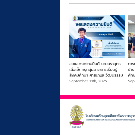
ารครู
From Farm to Snack เพื่อ
ขอแสดงความยินดี นายสรายุทธ
การ
สุขภาพและความยั่งยืนจากไข่ผำ
เสือเย๊ะ ครูกลุ่มสาระการเรียนรู้
ข้า
สังคมศึกษา ศาสนาและวัฒนธรรม
ศึก
September 18th, 2025
September 18th, 2025
Sep