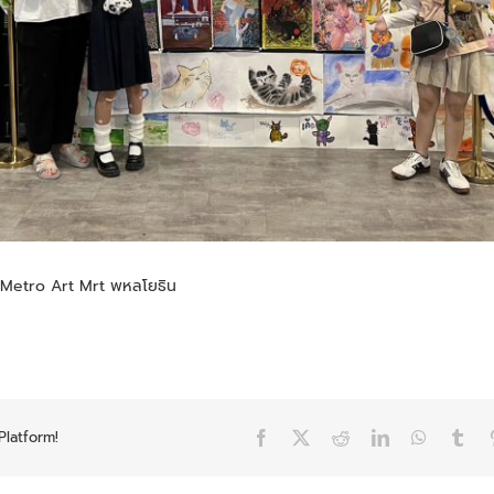
Metro Art Mrt พหลโยธิน
Platform!
Facebook
X
Reddit
LinkedIn
WhatsAp
Tum