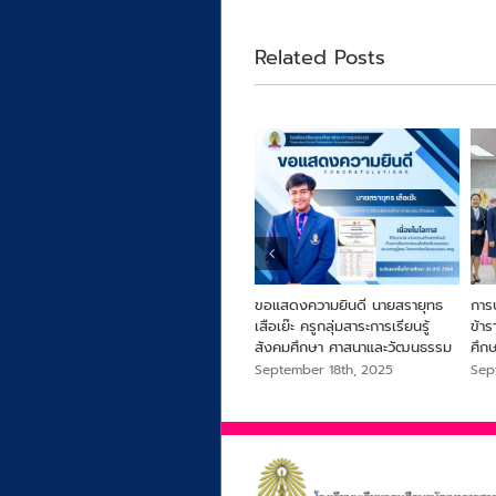
Related Posts
ารครู
From Farm to Snack เพื่อ
ขอแสดงความยินดี นายสรายุทธ
การ
สุขภาพและความยั่งยืนจากไข่ผำ
เสือเย๊ะ ครูกลุ่มสาระการเรียนรู้
ข้า
สังคมศึกษา ศาสนาและวัฒนธรรม
ศึก
September 18th, 2025
September 18th, 2025
Sep