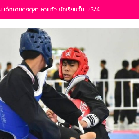
 เด็กชายตงตุลา หาแก้ว นักเรียนชั้น ม.3/4