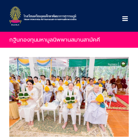
Skip
to
content
กฐินกองทุนมหามูลนิพพานสมานสามัคคี
View
Larger
Image