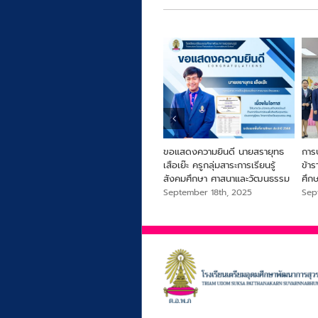
ารครู
From Farm to Snack เพื่อ
ขอแสดงความยินดี นายสรายุทธ
การ
สุขภาพและความยั่งยืนจากไข่ผำ
เสือเย๊ะ ครูกลุ่มสาระการเรียนรู้
ข้า
สังคมศึกษา ศาสนาและวัฒนธรรม
ศึก
September 18th, 2025
September 18th, 2025
Sep