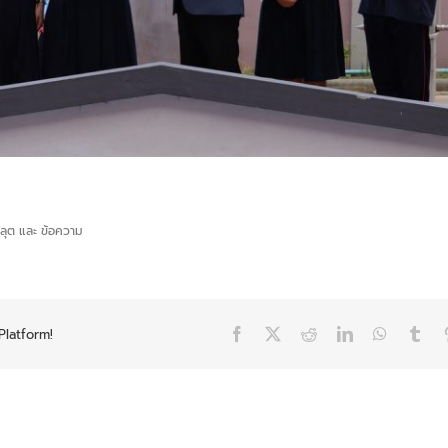
Platform!
Facebook
X
Reddit
LinkedIn
WhatsAp
Tum