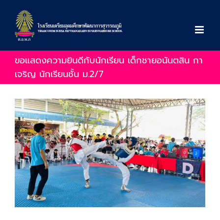
Skip
to
content
ขอแสดงความยินดีกับนักเรียน เด็กชายอนันตสิน กา
เจริญ นักเรียนชั้น ม.2/7
View
Larger
Image