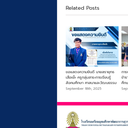
Related Posts
ารครู
From Farm to Snack เพื่อ
ขอแสดงความยินดี นายสรายุทธ
การ
สุขภาพและความยั่งยืนจากไข่ผำ
เสือเย๊ะ ครูกลุ่มสาระการเรียนรู้
ข้า
สังคมศึกษา ศาสนาและวัฒนธรรม
ศึก
September 18th, 2025
September 18th, 2025
Sep