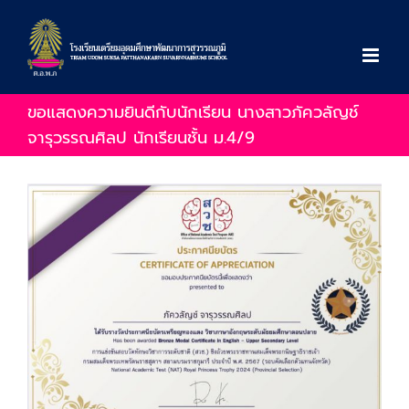
Skip
to
content
ขอแสดงความยินดีกับนักเรียน นางสาวภัควลัญช์
จารุวรรณศิลป นักเรียนชั้น ม.4/9
View
Larger
Image