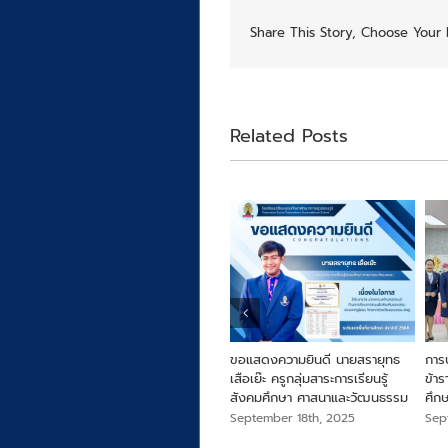
Share This Story, Choose Your 
Related Posts
ารครู
From Farm to Snack เพื่อ
ขอแสดงความยินดี นายสรายุทธ
การ
สุขภาพและความยั่งยืนจากไข่ผำ
เสือเย๊ะ ครูกลุ่มสาระการเรียนรู้
ข้า
สังคมศึกษา ศาสนาและวัฒนธรรม
ศึก
September 18th, 2025
September 18th, 2025
Sep