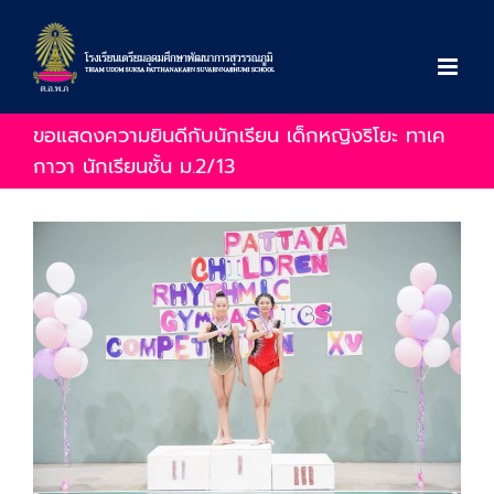
Skip
to
content
ขอแสดงความยินดีกับนักเรียน เด็กหญิงริโยะ ทาเค
กาวา นักเรียนชั้น ม.2/13
View
Larger
Image