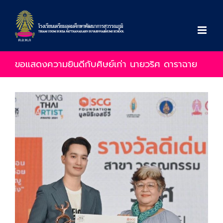
Skip
to
content
ขอแสดงความยินดีกับศิษย์เก่า นายวริศ ดาราฉาย
View
Larger
Image