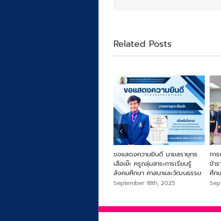
Related Posts
ารครู
From Farm to Snack เพื่อ
ขอแสดงความยินดี นายสรายุทธ
การ
สุขภาพและความยั่งยืนจากไข่ผำ
เสือเย๊ะ ครูกลุ่มสาระการเรียนรู้
ข้า
สังคมศึกษา ศาสนาและวัฒนธรรม
ศึก
September 18th, 2025
September 18th, 2025
Sep