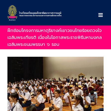
Skip
to
content
ฝึกซ้อมโครงการมหาดุริยางค์เยาวชนไทยร้อยดวงใจ
เฉลิมพระเกียรติ เนื่องในโอกาสพระราชพิธีมหามงคล
เฉลิมพระชนมพรรษา ๖ รอบ
View
Larger
Image