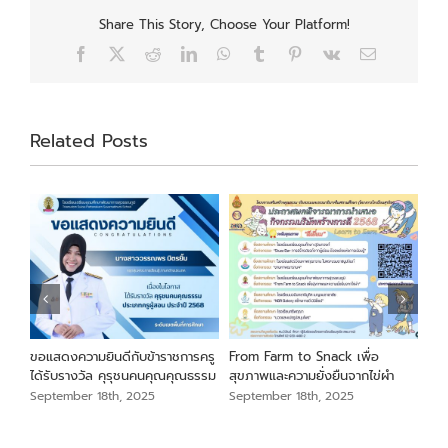
Share This Story, Choose Your Platform!
Facebook
X
Reddit
LinkedIn
WhatsApp
Tumblr
Pinterest
Vk
Email
Related Posts
นภา
ขอแสดงความยินดีกับข้าราชการครู
From Farm to Snack เพื่อ
ขอแ
ม
ได้รับรางวัล คุรุชนคนคุณคุณธรรม
สุขภาพและความยั่งยืนจากไข่ผำ
เสือ
สัง
September 18th, 2025
September 18th, 2025
Sep