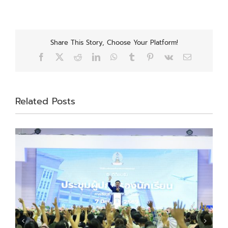
Share This Story, Choose Your Platform!
Facebook
X
Reddit
LinkedIn
WhatsApp
Tumblr
Pinterest
Vk
Email
Related Posts