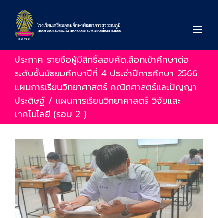
Skip
to
content
ประกาศ รายชื่อผู้มีสิทธิ์สอบคัดเลือกเข้าศึกษาต่อ
ระดับชั้นมัธยมศึกษาปีที่ 4 ประจำปีการศึกษา 2566
แผนการเรียนวิทยาศาสตร์ คณิตศาสตร์และปัญญา
ประดิษฐ์ / แผนการเรียนวิทยาศาสตร์ วิจัยและ
เทคโนโลยี (รอบ 2 )
View
Larger
Image