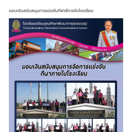
มอบเงินสนับสนุนการแข่งขันกีฬาสีภายในโรงเรียน