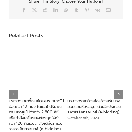
Share This Story, Choose Your Platform!
Facebook
X
Reddit
LinkedIn
WhatsApp
Tumblr
Pinterest
Vk
Email
Related Posts
ร
ประกวดราคาซื้อรถโดยสาร ขนาดไม่
ประกวดราคาจ้างก่อสร้างปรับปรุง
ประ
แล
น้อยกว่า 12 ที่นั่ง (ดีเซล) ปริมาณ
ซ่อมแซมห้องสมุด ด้วยวิธีประกวด
ซ่อ
ัย
กระบอกสูบไม่ตํ่ากว่า 2,800 ซีซี
ราคาอิเล็กทรอนิกส์ (e-bidding)
ด้ว
หรือกำลังเครื่องยนต์สูงสุดไม่ตํ่า
(e-
October 5th, 2023
กว่า 120 กิโลวัตต์ ด้วยวิธีประกวด
Sep
ราคาอิเล็กทรอนิกส์ (e-bidding)