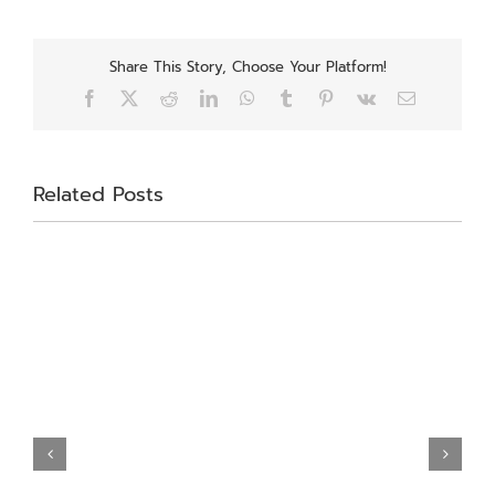
Share This Story, Choose Your Platform!
Facebook
X
Reddit
LinkedIn
WhatsApp
Tumblr
Pinterest
Vk
Email
Related Posts