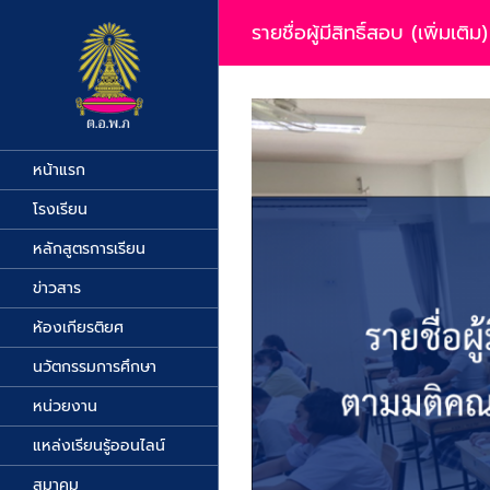
Skip
to
รายชื่อผู้มีสิทธิ์สอบ (เพิ่มเ
content
View
Larger
Image
หน้าแรก
โรงเรียน
หลักสูตรการเรียน
ข่าวสาร
ห้องเกียรติยศ
นวัตกรรมการศึกษา
หน่วยงาน
แหล่งเรียนรู้ออนไลน์
สมาคม