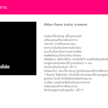
าการ
คำร้อง ทำนอง อ.อร่าม ขาวสะอาด
ธงพระเกี้ยวชมพู พริ้วดูงามสง่า
เตรียมอุดมศึกษาพัฒนาการ
*สถาบัน การศึกษาเยาวชน
พวกเราเริ่มต้นด้วยการรักเรียน
รวมกันมั่นคงในความพากเพียร
ผลลัพธ์หมุนเวียนกลับมาถึงตน
เพื่อสังคม เพื่อชาติไทย สามัคคีมีไว้ ผลดียิ่งใหญ่เลิศล
ชมพูโบกสะบัดพระเกี้ยวเด่นชัดทุก ๆ คน
สถาบันเริ่มต้นเด่นดี…(ซ้ำ**)
(พร้อมกัน)…พระเกี้ยวชมพู คู่เตรียมอุดมศึกษาพัฒนา
**ดั่งสาย โลหิตเดียว ยึดเหนี่ยวด้วยพระเกี้ยวชมพูสดส
ผูกมิตร ไมตรี ศักดิ์ศรีน้องพี่สมัครสมาน
เราต้อง มองไกลเพื่อไทยในอนาคตกาล
เตรียมอุดมศึกษาพัฒนาการ
ให้เจริญสุขศานต์ตลอดไป….(ซ้ำ**)